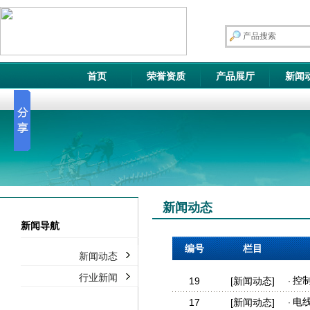
首页
荣誉资质
产品展厅
新闻
新闻动态
新闻导航
编号
栏目
新闻动态
行业新闻
控
19
[
新闻动态
]
·
电
17
[
新闻动态
]
·