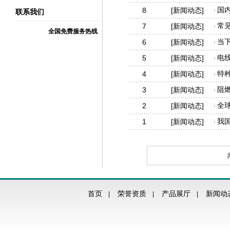
国
8
[
新闻动态
]
·
联系我们
常
7
[
新闻动态
]
·
全国免费服务热线
当
6
[
新闻动态
]
·
电
5
[
新闻动态
]
·
特
4
[
新闻动态
]
·
阻
3
[
新闻动态
]
·
全
2
[
新闻动态
]
·
我
1
[
新闻动态
]
·
首页
荣誉资质
产品展厅
新闻动
|
|
|