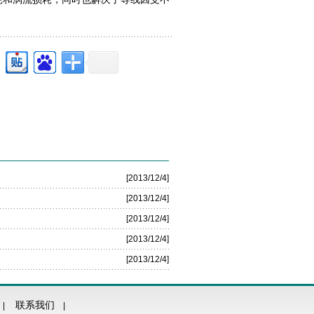
[2013/12/4]
[2013/12/4]
[2013/12/4]
[2013/12/4]
[2013/12/4]
联系我们
|
|