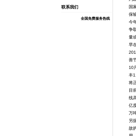
国
联系我们
保
全国免费服务热线
今
争
量
早
2
善
1
丰
将
目
线
亿
万
另
故
用