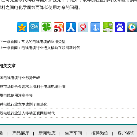
材料之间电化学腐蚀而降低使用寿命的问题。
下一条新闻：
常见的电线电缆的应用类型
上一条新闻：
电线电缆行业进入移动互联网新时代
关文章
国电线电缆行业形势严峻
球市场铝合金需求上涨利于电线电缆行业
燃电缆使用注意事项
种电缆行业竞争达到了白热化
线电缆行业进入移动互联网新时代
质
产品展厅
新闻动态
生产车间
招聘岗位
客户咨询
|
|
|
|
|