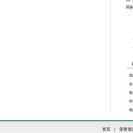
同
相
·
我
·
全
·
阻
·
特
·
电
首页
荣誉资
|