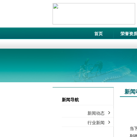
首页
荣誉资
新闻
新闻导航
新闻动态
行业新闻
当
列